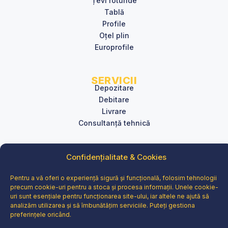
Țevi rotunde
Tablă
Profile
Oțel plin
Europrofile
SERVICII
Depozitare
Debitare
Livrare
Consultanță tehnică
Confidențialitate & Cookies
INFORMAȚII
GDPR
Politica de cookie-uri
Pentru a vă oferi o experiență sigură și funcțională, folosim tehnologii
precum cookie-uri pentru a stoca și procesa informații. Unele cookie-
Termeni și condiții
uri sunt esențiale pentru funcționarea site-ului, iar altele ne ajută să
Sitemap
analizăm utilizarea și să îmbunătățim serviciile. Puteți gestiona
preferințele oricând.