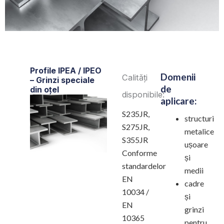
Profile IPEA / IPEO
Domenii
Calități
– Grinzi speciale
de
din oțel
disponibile:
aplicare:
S235JR,
structuri
S275JR,
metalice
S355JR
ușoare
Conforme
și
standardelor
medii
EN
cadre
10034 /
și
EN
grinzi
10365
pentru