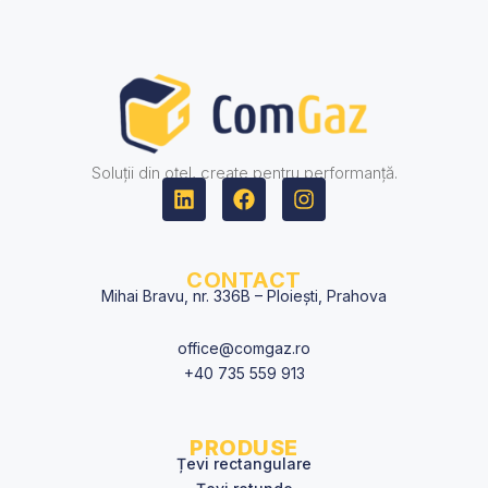
Soluții din oțel, create pentru performanță.
L
F
I
i
a
n
n
c
s
k
e
t
e
b
a
CONTACT
d
o
g
Mihai Bravu, nr. 336B – Ploiești, Prahova
i
o
r
n
k
a
office@comgaz.ro
m
+40 735 559 913
PRODUSE
Țevi rectangulare