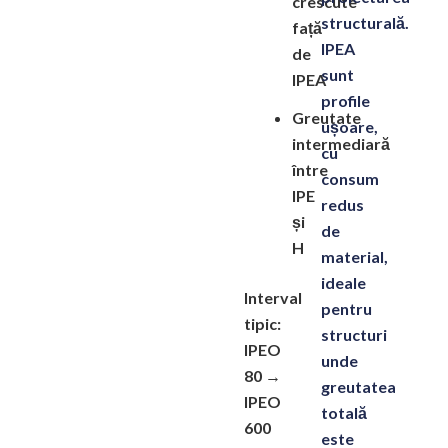
crescute
structurală.
față
IPEA
de
sunt
IPEA
profile
Greutate
ușoare
,
intermediară
cu
între
consum
IPE
redus
și
de
H
material,
ideale
Interval
pentru
tipic:
structuri
IPEO
unde
80 →
greutatea
IPEO
totală
600
este