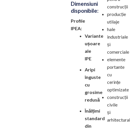
Dimensiuni
construcții
disponibile:
producție
Profile
utilaje
IPEA:
hale
Variante
industriale
ușoare
și
ale
comerciale
IPE
elemente
portante
Aripi
cu
înguste
cerințe
cu
optimizate
grosime
construcții
redusă
civile
Înălțimi
și
standard
arhitectura
din