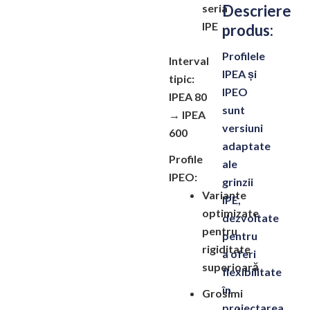
seria
Descriere
IPE
produs:
Profilele
Interval
IPEA și
tipic:
IPEO
IPEA 80
sunt
→ IPEA
versiuni
600
adaptate
Profile
ale
IPEO:
grinzii
Variante
IPE,
optimizate
dezvoltate
pentru
pentru
rigiditate
a oferi
superioară
flexibilitate
în
Grosimi
proiectarea